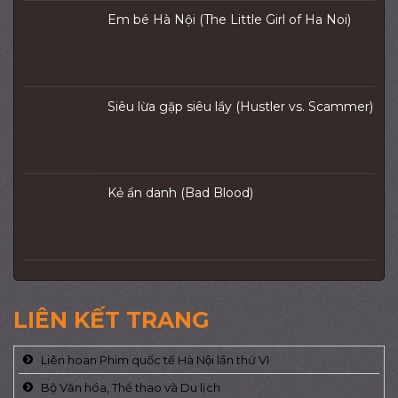
Em bé Hà Nội (The Little Girl of Ha Noi)
Siêu lừa gặp siêu lầy (Hustler vs. Scammer)
Kẻ ẩn danh (Bad Blood)
LIÊN KẾT TRANG
Liên hoan Phim quốc tế Hà Nội lần thứ VI
Bộ Văn hóa, Thể thao và Du lịch