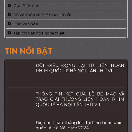
Cục Điện ảnh
Sở Văn hóa và Thể thao Hà Nội
Báo Văn hóa
Tạp chí Văn hóa nghệ thuật
TIN NỔI BẬT
ĐÔI ĐIỀU ĐỌNG LẠI TỪ LIÊN HOAN
PHIM QUỐC TẾ HÀ NỘI LẦN THỨ VII
THÔNG TIN KẾT QUẢ LỄ BẾ MẠC VÀ
TRAO GIẢI THƯỞNG LIÊN HOAN PHIM
QUỐC TẾ HÀ NỘI LẦN THỨ VII
Điện ảnh Iran thắng lớn tại Liên hoan phim
quốc tế Hà Nội năm 2024