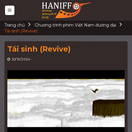
Skip
to
content
Trang chủ
Chương trình phim Việt Nam đương đại
Tái sinh (Revive)
Tái sinh (Revive)
30/10/2024
-