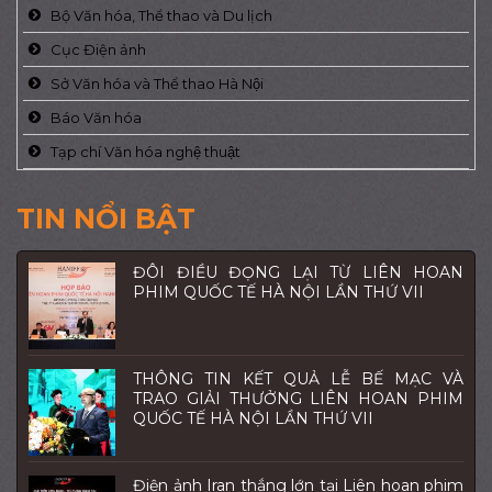
Bộ Văn hóa, Thể thao và Du lịch
Cục Điện ảnh
Sở Văn hóa và Thể thao Hà Nội
Báo Văn hóa
Tạp chí Văn hóa nghệ thuật
TIN NỔI BẬT
ĐÔI ĐIỀU ĐỌNG LẠI TỪ LIÊN HOAN
PHIM QUỐC TẾ HÀ NỘI LẦN THỨ VII
THÔNG TIN KẾT QUẢ LỄ BẾ MẠC VÀ
TRAO GIẢI THƯỞNG LIÊN HOAN PHIM
QUỐC TẾ HÀ NỘI LẦN THỨ VII
Điện ảnh Iran thắng lớn tại Liên hoan phim