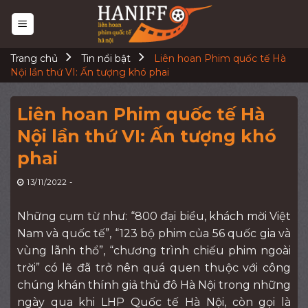
Skip
to
content
Trang chủ
Tin nổi bật
Liên hoan Phim quốc tế Hà
Nội lần thứ VI: Ấn tượng khó phai
Liên hoan Phim quốc tế Hà
Nội lần thứ VI: Ấn tượng khó
phai
13/11/2022
-
Những cụm từ như: “800 đại biểu, khách mời Việt
Nam và quốc tế”, “123 bộ phim của 56 quốc gia và
vùng lãnh thổ”, “chương trình chiếu phim ngoài
trời” có lẽ đã trở nên quá quen thuộc với công
chúng khán thính giả thủ đô Hà Nội trong những
ngày qua khi LHP Quốc tế Hà Nội, còn gọi là