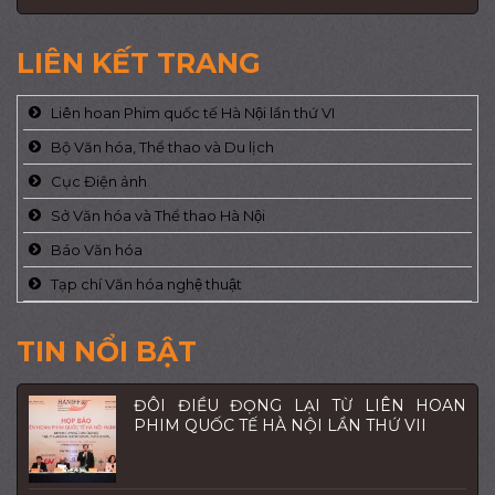
LIÊN KẾT TRANG
Liên hoan Phim quốc tế Hà Nội lần thứ VI
Bộ Văn hóa, Thể thao và Du lịch
Cục Điện ảnh
Sở Văn hóa và Thể thao Hà Nội
Báo Văn hóa
Tạp chí Văn hóa nghệ thuật
TIN NỔI BẬT
ĐÔI ĐIỀU ĐỌNG LẠI TỪ LIÊN HOAN
PHIM QUỐC TẾ HÀ NỘI LẦN THỨ VII