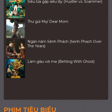
Siêu lừa gặp siêu lầy (Hustler vs. Scammer)
Thư gửi Mẹ/ Dear Mom
Ngàn năm Sênh Phách (Senh Phach Over
The Years)
Làm giàu với ma (Betting With Ghost)
PHIM TIÊU BIỂU