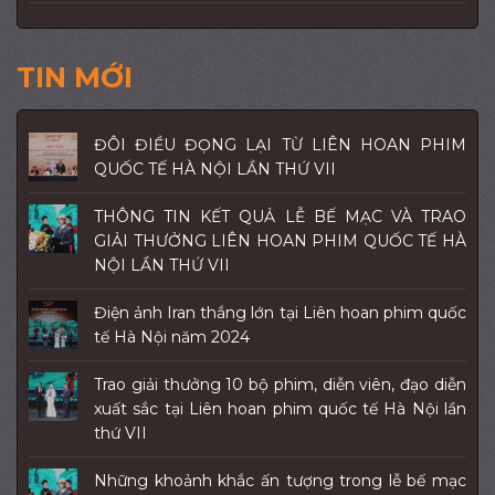
TIN MỚI
ĐÔI ĐIỀU ĐỌNG LẠI TỪ LIÊN HOAN PHIM
QUỐC TẾ HÀ NỘI LẦN THỨ VII
THÔNG TIN KẾT QUẢ LỄ BẾ MẠC VÀ TRAO
GIẢI THƯỞNG LIÊN HOAN PHIM QUỐC TẾ HÀ
NỘI LẦN THỨ VII
Điện ảnh Iran thắng lớn tại Liên hoan phim quốc
tế Hà Nội năm 2024
Trao giải thưởng 10 bộ phim, diễn viên, đạo diễn
xuất sắc tại Liên hoan phim quốc tế Hà Nội lần
thứ VII
Những khoảnh khắc ấn tượng trong lễ bế mạc