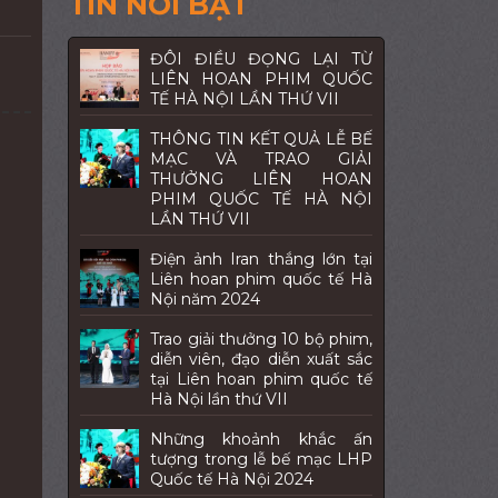
TIN NỔI BẬT
ĐÔI ĐIỀU ĐỌNG LẠI TỪ
LIÊN HOAN PHIM QUỐC
TẾ HÀ NỘI LẦN THỨ VII
THÔNG TIN KẾT QUẢ LỄ BẾ
MẠC VÀ TRAO GIẢI
THƯỞNG LIÊN HOAN
PHIM QUỐC TẾ HÀ NỘI
LẦN THỨ VII
Điện ảnh Iran thắng lớn tại
Liên hoan phim quốc tế Hà
Nội năm 2024
Trao giải thưởng 10 bộ phim,
diễn viên, đạo diễn xuất sắc
tại Liên hoan phim quốc tế
Hà Nội lần thứ VII
Những khoảnh khắc ấn
tượng trong lễ bế mạc LHP
Quốc tế Hà Nội 2024