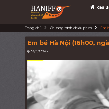
Skip
Giới t
to
content
Trang chủ
Chương trình chiếu phim
Em b
Em bé Hà Nội (16h00, ngà
04/11/2024
-