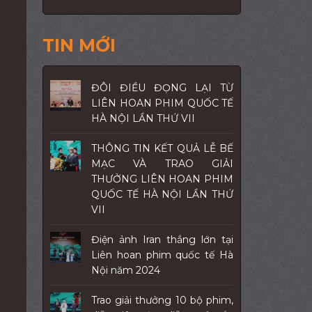
TIN MỚI
ĐÔI ĐIỀU ĐỌNG LẠI TỪ
LIÊN HOAN PHIM QUỐC TẾ
HÀ NỘI LẦN THỨ VII
THÔNG TIN KẾT QUẢ LỄ BẾ
MẠC VÀ TRAO GIẢI
THƯỞNG LIÊN HOAN PHIM
QUỐC TẾ HÀ NỘI LẦN THỨ
VII
Điện ảnh Iran thắng lớn tại
Liên hoan phim quốc tế Hà
Nội năm 2024
Trao giải thưởng 10 bộ phim,