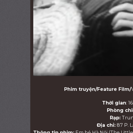
Phim truyện/Feature Film/
Thời gian
: 
Phòng chi
Rạp:
Trun
Địa chỉ:
87 P. L
Thông tin phim:
Em bé Hà Nội (The Little 